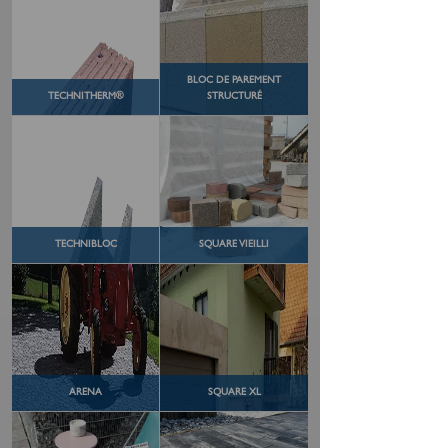
BLOC DE PAREMENT
TECHNITHERM®
STRUCTURÉ
TECHNIBLOC
SQUARE VIEILLI
ARENA
SQUARE XL