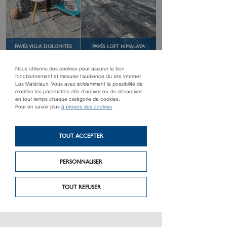
PAVÉS VILLA DOLOMITES
PAVÉS LOFT HIMALAYA
Nous utilisons des cookies pour assurer le bon
fonctionnement et mesurer l’audience du site internet
Les Matériaux. Vous avez évidemment la possibilité de
modifier les paramètres afin d’activer ou de désactiver
en tout temps chaque catégorie de cookies.
Pour en savoir plus
à propos des cookies
.
BACS CORTEN AVEC FOND
PLAQUETTES DE PAREMENT
TOUT ACCEPTER
PERSONNALISER
TOUT REFUSER
PRÉSENTATION