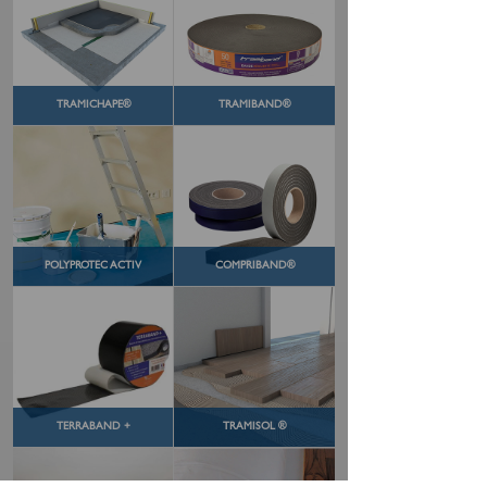
TRAMICHAPE®
TRAMIBAND®
POLYPROTEC ACTIV
COMPRIBAND®
TERRABAND +
TRAMISOL ®