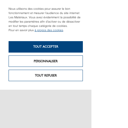
Nous utilisons des cookies pour assurer le bon
fonctionnement et mesurer l’audience du site internet
Les Matériaux. Vous avez évidemment la possibilité de
modifier les paramètres afin d’activer ou de désactiver
en tout temps chaque catégorie de cookies.
TRAMISOL ECO
TRAMISOL HD
Pour en savoir plus
à propos des cookies
.
TOUT ACCEPTER
PERSONNALISER
TOUT REFUSER
PRÉSENTATION
CHARTE GRAPHIQUE LES MATÉRIAUX
NOS MARQUES
MENTIONS LÉGALES
POLITIQUE DE CONFIDENTIALITÉ DES DONNÉES