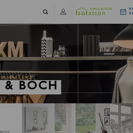
P
R
Y & BOCH
EROY