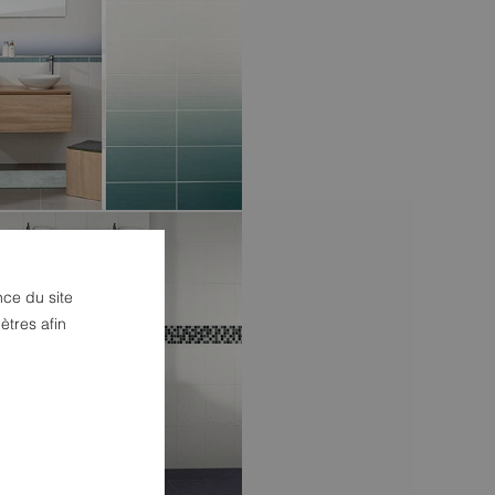
nce du site
DE
ètres afin