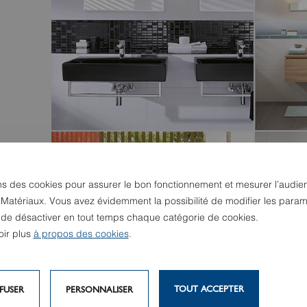
ns des cookies pour assurer le bon fonctionnement et mesurer l’audie
BIANCO NERO
DEGRA
 Matériaux. Vous avez évidemment la possibilité de modifier les param
u de désactiver en tout temps chaque catégorie de cookies.
oir plus
à propos des cookies
.
TOUT ACCEPTER
FUSER
PERSONNALISER