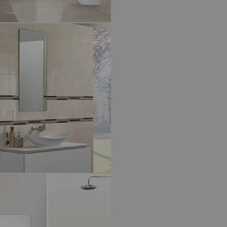
MOODS
N