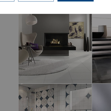
COLORVISION KIDS
ONE & 
COLOGNE
DOWN-