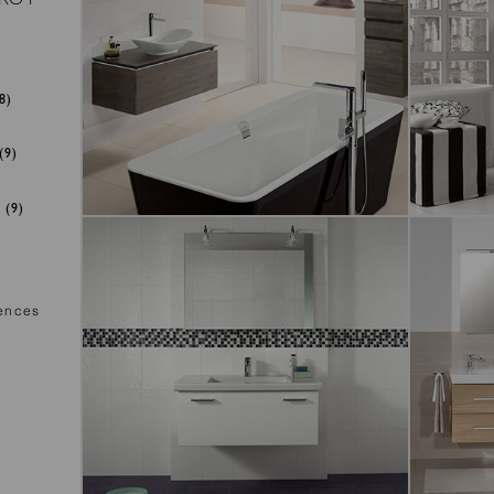
8)
(9)
(9)
CHÉRIE
BIANCO
ïences