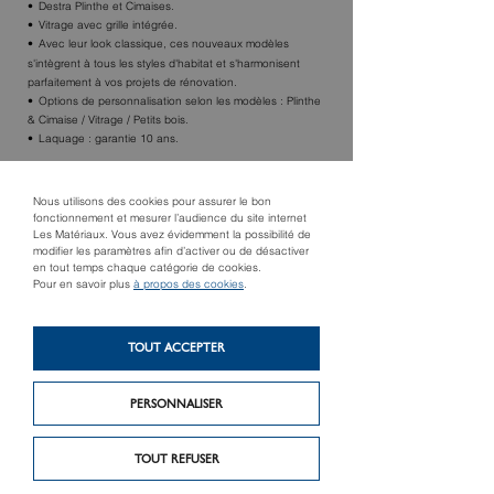
Destra Plinthe et Cimaises.
Vitrage avec grille intégrée.
Avec leur look classique, ces nouveaux modèles
s'intègrent à tous les styles d'habitat et s'harmonisent
parfaitement à vos projets de rénovation.
Options de personnalisation selon les modèles : Plinthe
& Cimaise / Vitrage / Petits bois.
Laquage : garantie 10 ans.
TROUVER UN MAGASIN
Nous utilisons des cookies pour assurer le bon
fonctionnement et mesurer l’audience du site internet
Les Matériaux. Vous avez évidemment la possibilité de
modifier les paramètres afin d’activer ou de désactiver
en tout temps chaque catégorie de cookies.
Pour en savoir plus
à propos des cookies
.
TOUT ACCEPTER
PERSONNALISER
Produit précédent
Produit suivant
TOUT REFUSER
Laps
Java