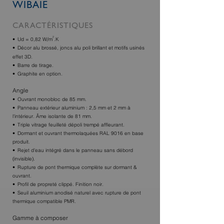
WIBAIE
CARACTÉRISTIQUES
²
Ud = 0,82 W/m
.K
Décor alu brossé, joncs alu poli brillant et motifs usinés
effet 3D.
Barre de tirage.
Graphite en option.
Angle
Ouvrant monobloc de 85 mm.
Panneau extérieur aluminium : 2,5 mm et 2 mm à
l'intérieur. Âme isolante de 81 mm.
Triple vitrage feuilleté dépoli trempé affleurant.
Dormant et ouvrant thermolaquées RAL 9016 en base
produit.
Rejet d'eau intégré dans le panneau sans débord
(invisible).
Rupture de pont thermique complète sur dormant &
ouvrant.
Profil de propreté clippé. Finition noir.
Seuil aluminium anodisé naturel avec rupture de pont
thermique compatible PMR.
Gamme à composer