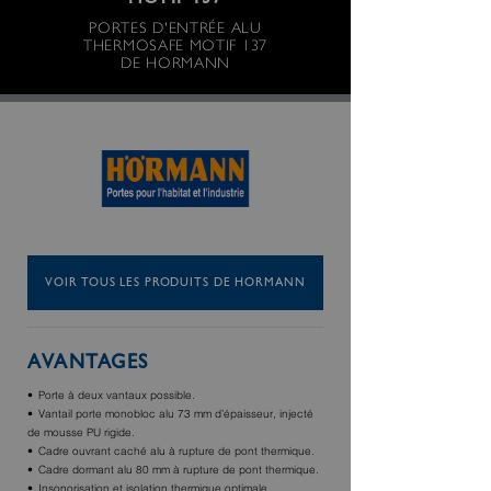
MOTIF 137
PORTES D'ENTRÉE ALU
THERMOSAFE MOTIF 137
DE HORMANN
VOIR TOUS LES PRODUITS DE HORMANN
AVANTAGES
Porte à deux vantaux possible.
Vantail porte monobloc alu 73 mm d’épaisseur, injecté
de mousse PU rigide.
Cadre ouvrant caché alu à rupture de pont thermique.
Cadre dormant alu 80 mm à rupture de pont thermique.
Insonorisation et isolation thermique optimale.