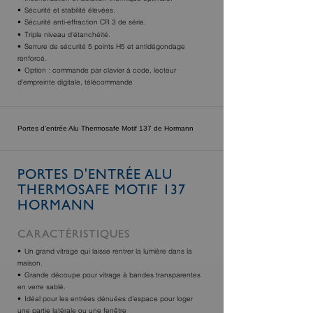
Sécurité et stabilité élevées.
Sécurité anti-effraction CR 3 de série.
Triple niveau d’étanchéité.
Serrure de sécurité 5 points H5 et antidégondage
renforcé.
Option : commande par clavier à code, lecteur
d’empreinte digitale, télécommande
Portes d'entrée Alu Thermosafe Motif 137 de Hormann
PORTES D'ENTRÉE ALU
THERMOSAFE MOTIF 137
HORMANN
CARACTÉRISTIQUES
Un grand vitrage qui laisse rentrer la lumière dans la
maison.
Grande découpe pour vitrage à bandes transparentes
en verre sablé.
Idéal pour les entrées dénuées d’espace pour loger
une partie latérale ou une fenêtre