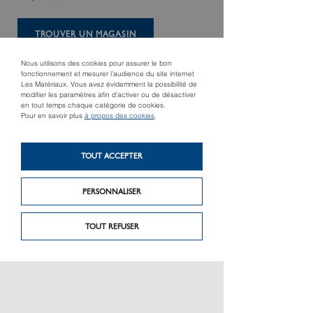
TROUVER UN MAGASIN
Nous utilisons des cookies pour assurer le bon
fonctionnement et mesurer l’audience du site internet
Les Matériaux. Vous avez évidemment la possibilité de
modifier les paramètres afin d’activer ou de désactiver
en tout temps chaque catégorie de cookies.
Pour en savoir plus
à propos des cookies
.
TOUT ACCEPTER
Produit précédent
PERSONNALISER
Produit suivant
Alu Thermosafe Motif
Arti
878
TOUT REFUSER
PRÉSENTATION