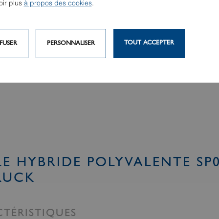
oir plus
à propos des cookies
.
TOUT ACCEPTER
FUSER
PERSONNALISER
E HYBRIDE POLYVALENTE SP
RUCK
TÉRISTIQUES