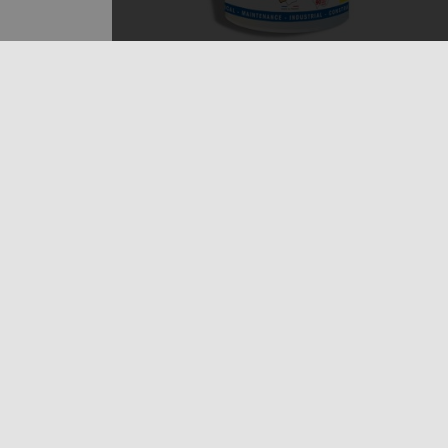
LES MATÉRIAUX
CRÉATION
NE
Groupe COMAFRANC -
oi
LES MATÉRIAUX
BP30259 - 90005 BELFORT
contact@lesmateriaux.fr