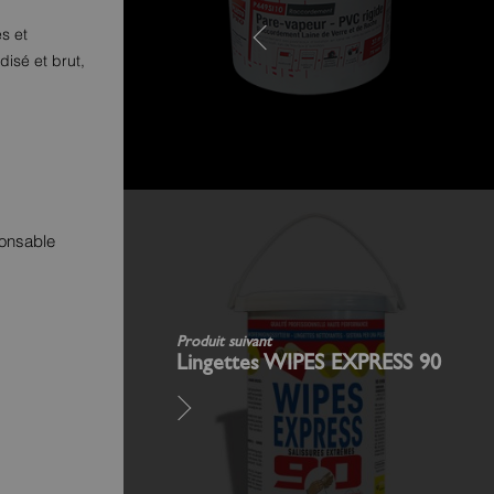
s et
isé et brut,
ponsable
Produit suivant
Lingettes WIPES EXPRESS 90