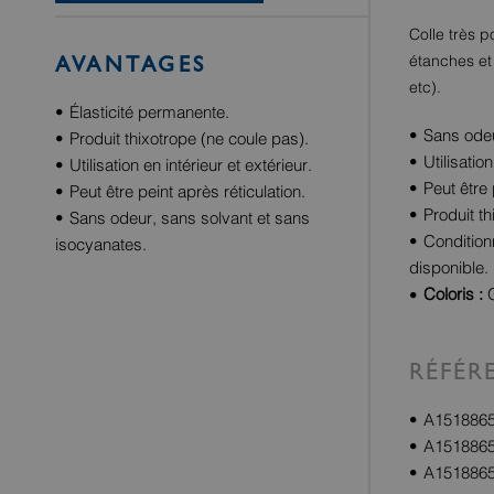
Colle très p
étanches et
AVANTAGES
etc).
Élasticité permanente.
Sans odeu
Produit thixotrope (ne coule pas).
Utilisation
Utilisation en intérieur et extérieur.
Peut être 
Peut être peint après réticulation.
Produit th
Sans odeur, sans solvant et sans
Condition
isocyanates.
disponible.
Coloris :
G
RÉFÉR
A15188657
A15188658
A15188656