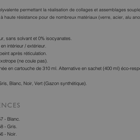
olyvalente permettant la réalisation de collages et assemblages souple
 à haute résistance pour de nombreux matériaux (verre, acier, alu anod
r, sans solvant et 0% isocyanates.
 en intérieur / extérieur.
peint après réticulation.
ixotrope (ne coule pas).
née en cartouche de 310 ml. Alternative en sachet (400 ml) éco-res
ris, Blanc, Noir, Vert (Gazon synthétique).
ENCES
 - Blanc.
 - Gris.
 - Noir.