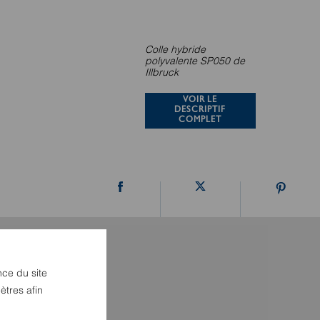
Colle hybride
polyvalente SP050 de
Illbruck
VOIR LE
DESCRIPTIF
COMPLET
nce du site
ètres afin