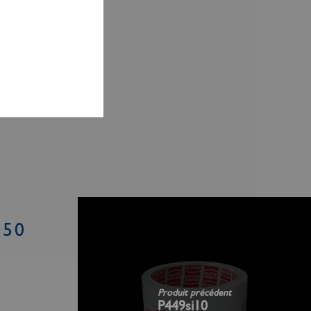
050
Produit précédent
P449si10