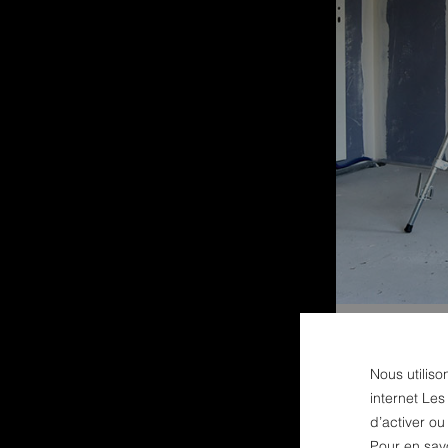
Nous utiliso
internet Les
d’activer o
Pour en sav