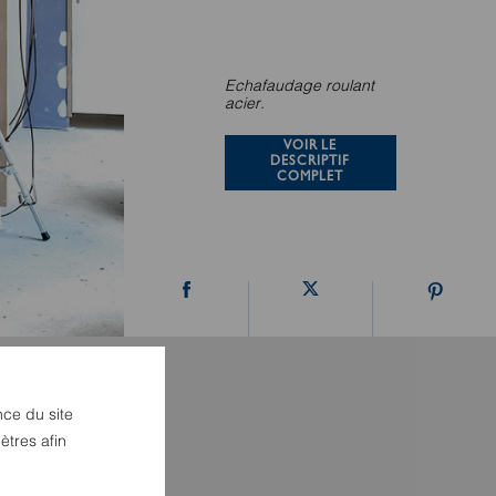
Echafaudage roulant
acier.
VOIR LE
DESCRIPTIF
COMPLET
nce du site
ètres afin