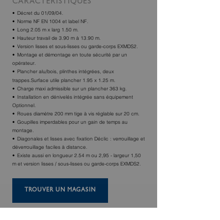
CARACTÉRISTIQUES
Décret du 01/09/04.
Norme NF EN 1004 et label NF.
Long 2.05 m x larg 1.50 m.
Hauteur travail de 3.90 m à 13.90 m.
Version lisses et sous-lisses ou garde-corps EXMDS2.
Montage et démontage en toute sécurité par un
opérateur.
Plancher alu/bois, plinthes intégrées, deux
trappes.Surface utile plancher 1.95 x 1.25 m.
Charge maxi admissible sur un plancher 363 kg.
Installation en dénivelés intégrée sans équipement
Optionnel.
Roues diamètre 200 mm tige à vis réglable sur 20 cm.
Goupilles imperdables pour un gain de temps au
montage.
Diagonales et lisses avec fixation Déclic : verrouillage et
déverrouillage faciles à distance.
Existe aussi en longueur 2.54 m ou 2,95 - largeur 1,50
m et version lisses / sous-lisses ou garde-corps EXMDS2.
TROUVER UN MAGASIN