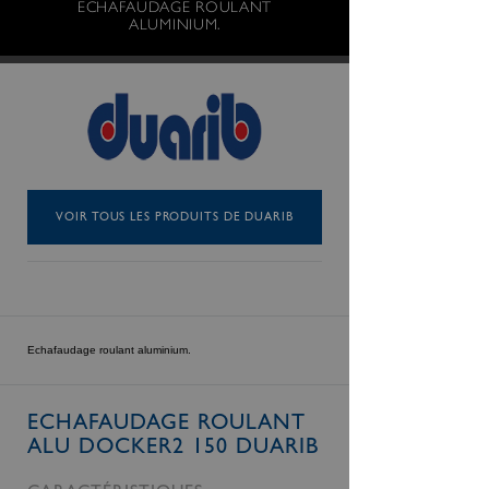
ECHAFAUDAGE ROULANT
ALUMINIUM.
VOIR TOUS LES PRODUITS DE DUARIB
Echafaudage roulant aluminium.
ECHAFAUDAGE ROULANT
ALU DOCKER2 150 DUARIB