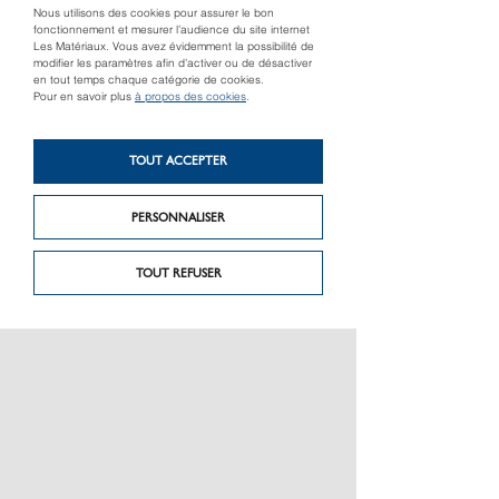
Nous utilisons des cookies pour assurer le bon
fonctionnement et mesurer l’audience du site internet
Les Matériaux. Vous avez évidemment la possibilité de
modifier les paramètres afin d’activer ou de désactiver
en tout temps chaque catégorie de cookies.
Pour en savoir plus
à propos des cookies
.
TOUT ACCEPTER
Produit précédent
Produit suivant
Docker2 85
Tandem 6 pliant
PERSONNALISER
TOUT REFUSER
PRÉSENTATION
CHARTE GRAPHIQUE LES MATÉRIAUX
NOS MARQUES
MENTIONS LÉGALES
POLITIQUE DE CONFIDENTIALITÉ DES DONNÉES