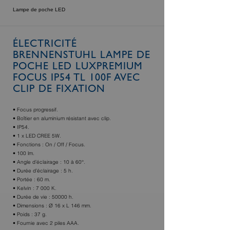
Lampe de poche LED
ÉLECTRICITÉ
BRENNENSTUHL LAMPE DE
POCHE LED LUXPREMIUM
FOCUS IP54 TL 100F AVEC
CLIP DE FIXATION
• Focus progressif.
• Boîtier en aluminium résistant avec clip.
• IP54.
• 1 x LED CREE 5W.
• Fonctions : On / Off / Focus.
• 100 lm.
• Angle d’éclairage : 10 à 60°.
• Durée d’éclairage : 5 h.
• Portée : 60 m.
• Kelvin : 7 000 K.
• Durée de vie : 50000 h.
• Dimensions : Ø 16 x L 146 mm.
• Poids : 37 g.
• Fournie avec 2 piles AAA.