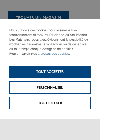
TROUVER UN MAGASIN
Nous utilisons des cookies pour assurer le bon
fonctionnement et mesurer l’audience du site internet
Les Matériaux. Vous avez évidemment la possibilité de
modifier les paramètres afin d’activer ou de désactiver
en tout temps chaque catégorie de cookies.
Pour en savoir plus
à propos des cookies
.
TOUT ACCEPTER
Produit suivant
Projecteur mobile
PERSONNALISER
Produit précédent
Isobox 12 et 18
LED 10 W / 1 000
lumens
TOUT REFUSER
PRÉSENTATION