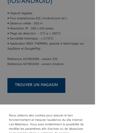
(IOS/ANDROID)
• Objectif réglable.
• Pour smartphones iOS / Android (voir réf.).
• Distance visible : 550 m.
• Résolution IR : 320 x 240 pixels.
• Plage de détection : - 5°C a + 330°C.
• Sensibilité thermique : < 0,75°C.
• Application SEEK THERMAL gratuite à télécharger sur
AppStore et GooglePlay.
Référence A07903399 - version iOS.
Référence A07903400 - version Android.
TROUVER UN MAGASIN
Nous utilisons des cookies pour assurer le bon
fonctionnement et mesurer l’audience du site internet
Les Matériaux. Vous avez évidemment la possibilité de
modifier les paramètres afin d’activer ou de désactiver