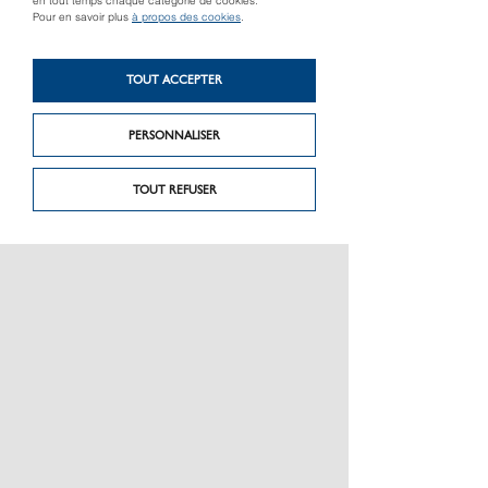
en tout temps chaque catégorie de cookies.
Pour en savoir plus
à propos des cookies
.
Produit suivant
Produit précédent
Caméra thermique
TOUT ACCEPTER
FYKA3 ER-Gel
FLIR C3
PERSONNALISER
TOUT REFUSER
PRÉSENTATION
CHARTE GRAPHIQUE LES MATÉRIAUX
NOS MARQUES
MENTIONS LÉGALES
POLITIQUE DE CONFIDENTIALITÉ DES DONNÉES
NEWSLETTER
PERFORMANCE PRODUITS
CEE / LES OBLIGATIONS