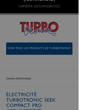
(IOS/ANDROID)
CAMÉRA (IOS/ANDROID)
VOIR TOUS LES PRODUITS DE TURBOTRONIC
Caméra (iOS/Android)
ÉLECTRICITÉ
TURBOTRONIC SEEK
COMPACT PRO