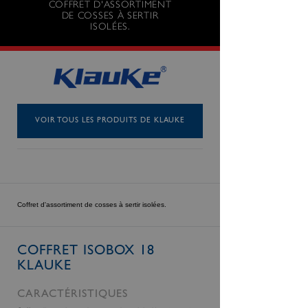
COFFRET D'ASSORTIMENT
DE COSSES À SERTIR
ISOLÉES.
VOIR TOUS LES PRODUITS DE KLAUKE
Coffret d'assortiment de cosses à sertir isolées.
COFFRET ISOBOX 18
KLAUKE
CARACTÉRISTIQUES