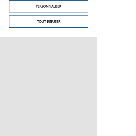
PERSONNALISER
TOUT REFUSER
PRÉSENTATION
CHARTE GRAPHIQUE LES MATÉRIAUX
NOS MARQUES
MENTIONS LÉGALES
POLITIQUE DE CONFIDENTIALITÉ DES DONNÉES
NEWSLETTER
PERFORMANCE PRODUITS
CEE / LES OBLIGATIONS
ESPACE PRO
PLAN DU SITE