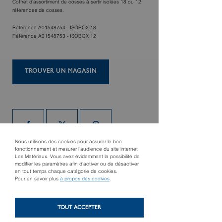
Coffret d'assortiment de cosses à sertir isolées 18 ou 12
références de cosses.
Référence A01548754 - ISOBOX 18
Référence A01548753 - ISOBOX 12
TROUVER UN MAGASIN
Nous utilisons des cookies pour assurer le bon
fonctionnement et mesurer l’audience du site internet
Les Matériaux. Vous avez évidemment la possibilité de
modifier les paramètres afin d’activer ou de désactiver
Produit suivant
en tout temps chaque catégorie de cookies.
Lampe de poche LED
Pour en savoir plus
à propos des cookies
.
Produit précédent
LuxPremium Focus
Smart butler
IP54 TL 100F avec clip
de fixation
TOUT ACCEPTER