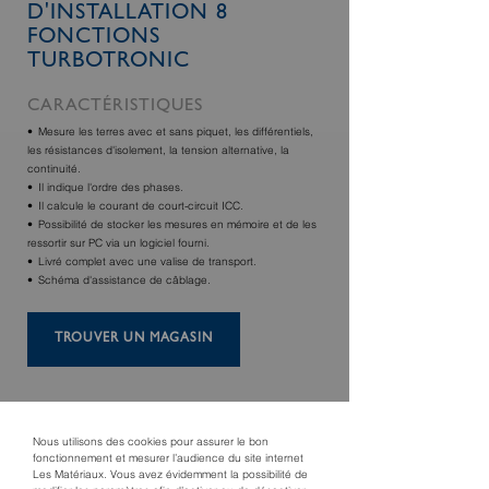
D'INSTALLATION 8
FONCTIONS
TURBOTRONIC
CARACTÉRISTIQUES
Mesure les terres avec et sans piquet, les différentiels,
les résistances d'isolement, la tension alternative, la
continuité.
Il indique l'ordre des phases.
Il calcule le courant de court-circuit ICC.
Possibilité de stocker les mesures en mémoire et de les
ressortir sur PC via un logiciel fourni.
Livré complet avec une valise de transport.
Schéma d'assistance de câblage.
TROUVER UN MAGASIN
Nous utilisons des cookies pour assurer le bon
fonctionnement et mesurer l’audience du site internet
Les Matériaux. Vous avez évidemment la possibilité de