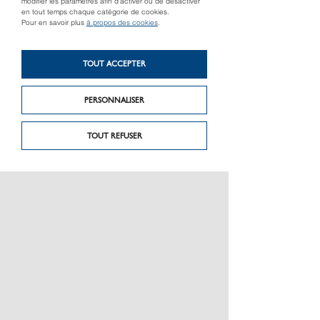
modifier les paramètres afin d’activer ou de désactiver
en tout temps chaque catégorie de cookies.
Pour en savoir plus
à propos des cookies
.
Produit précédent
Produit suivant
TOUT ACCEPTER
Caméra thermique
E-Smart-Box isolé
FLIR C3
1000 V
PERSONNALISER
TOUT REFUSER
PRÉSENTATION
CHARTE GRAPHIQUE LES MATÉRIAUX
NOS MARQUES
MENTIONS LÉGALES
POLITIQUE DE CONFIDENTIALITÉ DES DONNÉES
NEWSLETTER
PERFORMANCE PRODUITS
CEE / LES OBLIGATIONS