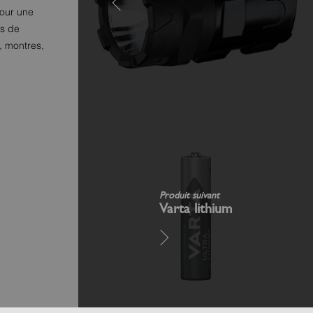
pour une
es de
, montres,
Produit suivant
Varta lithium