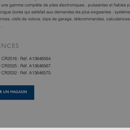
 une gamme complète de piles électroniques , puissantes et fiables 
ongue durée qui satisfait aux demandes les plus exigeantes : systèm
larmes, clefs de voiture, bips de garage, télécommandes, calculatrices
 …
ENCES
 1 CR2016 : Réf. A13646564.
 2 CR2025 : Réf. A13646567.
 2 CR2032 : Réf. A13646570.
R UN MAGASIN