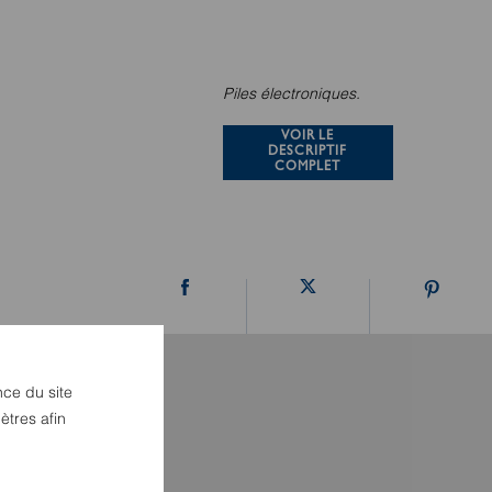
Piles électroniques.
VOIR LE
DESCRIPTIF
COMPLET
nce du site
ètres afin