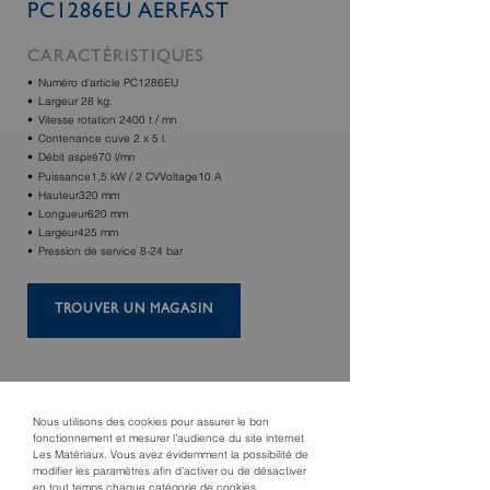
PC1286EU AERFAST
CARACTÉRISTIQUES
Numéro d'article PC1286EU
Largeur 28 kg.
Vitesse rotation 2400 t / mn
Contenance cuve 2 x 5 l.
Débit aspiré70 l/mn
Puissance1,5 kW / 2 CVVoltage10 A
Hauteur320 mm
Longueur620 mm
Largeur425 mm
Pression de service 8-24 bar
TROUVER UN MAGASIN
Nous utilisons des cookies pour assurer le bon
fonctionnement et mesurer l’audience du site internet
Les Matériaux. Vous avez évidemment la possibilité de
modifier les paramètres afin d’activer ou de désactiver
en tout temps chaque catégorie de cookies.