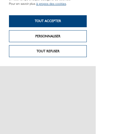
Pour en savoir plus
à propos des cookies
.
Produit précédent
Produit suivant
Agrafeuse
Aspirateur eau et
TOUT ACCEPTER
pneumatique
poussières
PERSONNALISER
TOUT REFUSER
PRÉSENTATION
CHARTE GRAPHIQUE LES MATÉRIAUX
NOS MARQUES
MENTIONS LÉGALES
POLITIQUE DE CONFIDENTIALITÉ DES DONNÉES
NEWSLETTER
PERFORMANCE PRODUITS
CEE / LES OBLIGATIONS