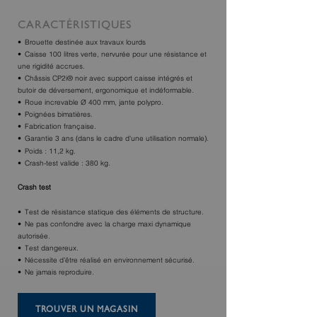
CARACTÉRISTIQUES
Brouette destinée aux travaux lourds
Caisse 100 litres verte, nervurée pour une résistance et
une rigidité accrues.
Châssis CP2i® noir avec support caisse intégrés et
butoir de déversement, ergonomique et indéformable.
Roue increvable Ø 400 mm, jante polypro.
Poignées bimatières.
Fabrication française.
Garantie 3 ans (dans le cadre d'une utilisation normale).
Poids : 11,2 kg.
Crash-test valide : 380 kg.
Crash test
Test de résistance statique des éléments de structure.
Ne pas confondre avec la charge maxi dynamique
autorisée.
Test dangereux.
Nécessite d’être réalisé en environnement sécurisé.
Ne jamais reproduire.
TROUVER UN MAGASIN