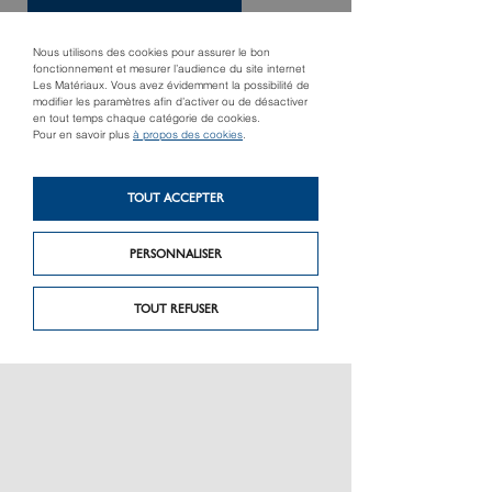
Nous utilisons des cookies pour assurer le bon
fonctionnement et mesurer l’audience du site internet
Les Matériaux. Vous avez évidemment la possibilité de
modifier les paramètres afin d’activer ou de désactiver
en tout temps chaque catégorie de cookies.
Pour en savoir plus
à propos des cookies
.
TOUT ACCEPTER
Produit précédent
Produit suivant
Harnais KTP EVO 4,
TRADELIFT - Lève
kit complet harnais +
PERSONNALISER
Express Fatmax
longe indémontable
TOUT REFUSER
PRÉSENTATION
CHARTE GRAPHIQUE LES MATÉRIAUX
NOS MARQUES