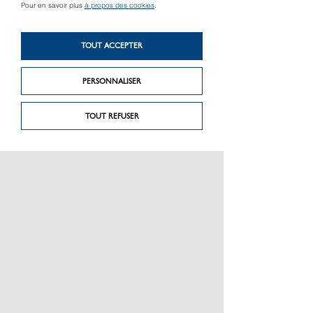
Pour en savoir plus
à propos des cookies
.
Produit précédent
Produit suivant
TOUT ACCEPTER
Ks 120 ug-set
Grind cut
PERSONNALISER
TOUT REFUSER
PRÉSENTATION
CHARTE GRAPHIQUE LES MATÉRIAUX
NOS MARQUES
MENTIONS LÉGALES
POLITIQUE DE CONFIDENTIALITÉ DES DONNÉES
NEWSLETTER
PERFORMANCE PRODUITS
CEE / LES OBLIGATIONS