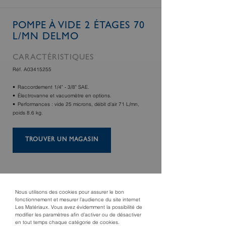
POMPE À VIDE 2 ÉTAGES 70
L/MN DELMO
CARACTÉRISTIQUES
Réf. A03415255
Raccordement 1/4" - 3/8" SAE.
Électrovanne et vacuomètre en options.
Performances : vide 25 microns, débit d’air 71 L/mn,
poids 8.6 kg.
TROUVER UN MAGASIN
Nous utilisons des cookies pour assurer le bon
fonctionnement et mesurer l’audience du site internet
Les Matériaux. Vous avez évidemment la possibilité de
modifier les paramètres afin d’activer ou de désactiver
en tout temps chaque catégorie de cookies.