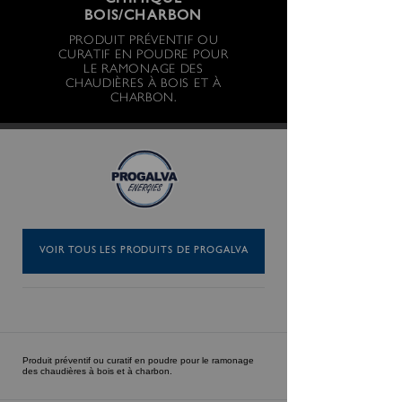
CHIMIQUE
BOIS/CHARBON
PRODUIT PRÉVENTIF OU
CURATIF EN POUDRE POUR
LE RAMONAGE DES
CHAUDIÈRES À BOIS ET À
CHARBON.
VOIR TOUS LES PRODUITS DE PROGALVA
Produit préventif ou curatif en poudre pour le ramonage
des chaudières à bois et à charbon.