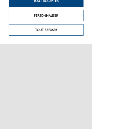
de câble VAL 96 QC
TOUT ACCEPTER
PERSONNALISER
TOUT REFUSER
PRÉSENTATION
CHARTE GRAPHIQUE LES MATÉRIAUX
NOS MARQUES
MENTIONS LÉGALES
POLITIQUE DE CONFIDENTIALITÉ DES DONNÉES
NEWSLETTER
PERFORMANCE PRODUITS
CEE / LES OBLIGATIONS
ESPACE PRO
PLAN DU SITE