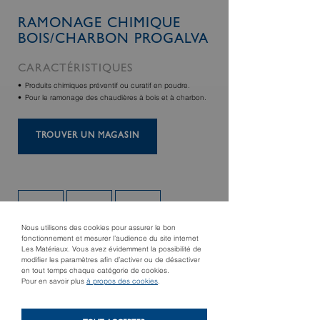
RAMONAGE CHIMIQUE
BOIS/CHARBON PROGALVA
CARACTÉRISTIQUES
Produits chimiques préventif ou curatif en poudre.
Pour le ramonage des chaudières à bois et à charbon.
TROUVER UN MAGASIN
Nous utilisons des cookies pour assurer le bon
fonctionnement et mesurer l’audience du site internet
Les Matériaux. Vous avez évidemment la possibilité de
modifier les paramètres afin d’activer ou de désactiver
en tout temps chaque catégorie de cookies.
Pour en savoir plus
à propos des cookies
.
Produit suivant
Déboucheur
Produit précédent
Nappe pare-flamme
électrique à sections