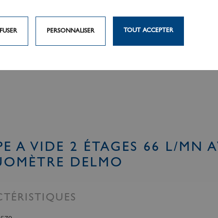
TOUT ACCEPTER
FUSER
PERSONNALISER
E A VIDE 2 ÉTAGES 66 L/MN 
UOMÈTRE DELMO
TÉRISTIQUES