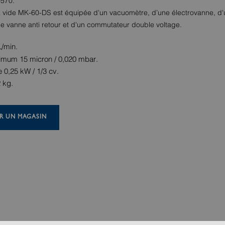
0570.
vide MK-60-DS est équipée d'un vacuomètre, d’une électrovanne, d'un
une vanne anti retour et d'un commutateur double voltage.
L/min.
imum 15 micron / 0,020 mbar.
 0,25 kW / 1/3 cv.
2 kg.
R UN MAGASIN