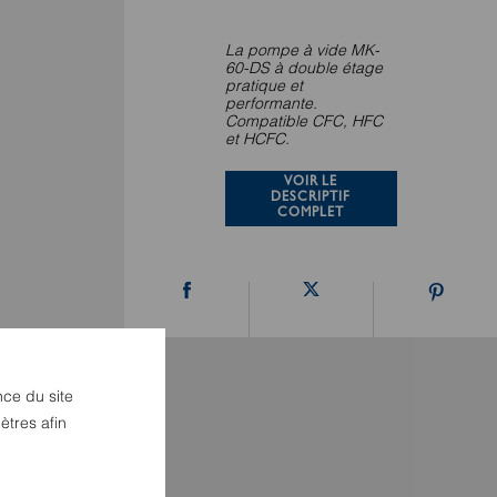
La pompe à vide MK-
60-DS à double étage
pratique et
performante.
Compatible CFC, HFC
et HCFC.
VOIR LE
DESCRIPTIF
COMPLET
nce du site
ètres afin