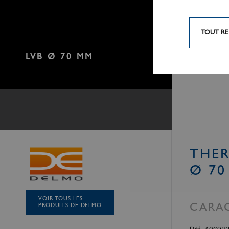
TOUT RE
LVB Ø 70 MM
THER
Ø 7
VOIR TOUS LES
PRODUITS DE DELMO
CARAC