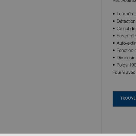
Réf. A0698
Températu
Détection 
Calcul de
Ecran rétr
Auto-exti
Fonction 
Dimensio
Poids 190
Fourni avec 
TROUVE