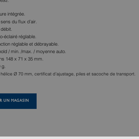
2692.
re intégrée.
sens du flux d’air.
 débit.
o-éclairé réglable.
nction réglable et débrayable.
hold / min. /max. / moyenne auto.
ns 148 x 71 x 35 mm.
 g.
hélice Ø 70 mm, certificat d’ajustage, piles et sacoche de transport.
R UN MAGASIN