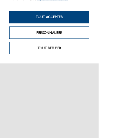
Produit précédent
Produit suivant
TOUT ACCEPTER
M801-v
Cannauto ø 20
PERSONNALISER
TOUT REFUSER
PRÉSENTATION
CHARTE GRAPHIQUE LES MATÉRIAUX
NOS MARQUES
MENTIONS LÉGALES
POLITIQUE DE CONFIDENTIALITÉ DES DONNÉES
NEWSLETTER
PERFORMANCE PRODUITS
CEE / LES OBLIGATIONS
ESPACE PRO