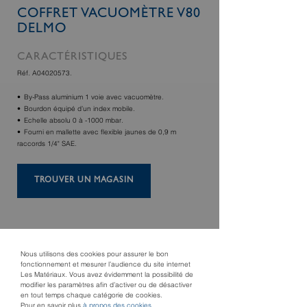
COFFRET VACUOMÈTRE V80
DELMO
CARACTÉRISTIQUES
Réf. A04020573.
By-Pass aluminium 1 voie avec vacuomètre.
Bourdon équipé d’un index mobile.
Echelle absolu 0 à -1000 mbar.
Fourni en mallette avec flexible jaunes de 0,9 m
raccords 1/4" SAE.
TROUVER UN MAGASIN
Nous utilisons des cookies pour assurer le bon
fonctionnement et mesurer l’audience du site internet
Les Matériaux. Vous avez évidemment la possibilité de
modifier les paramètres afin d’activer ou de désactiver
en tout temps chaque catégorie de cookies.
Pour en savoir plus
à propos des cookies
.