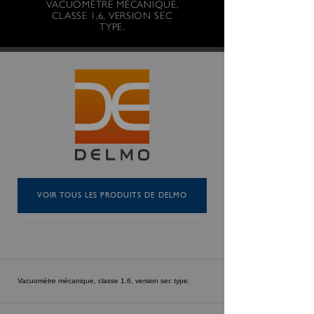
VACUOMÈTRE MÉCANIQUE,
CLASSE 1,6, VERSION SEC
TYPE.
VOIR TOUS LES PRODUITS DE DELMO
Vacuomètre mécanique, classe 1,6, version sec type.