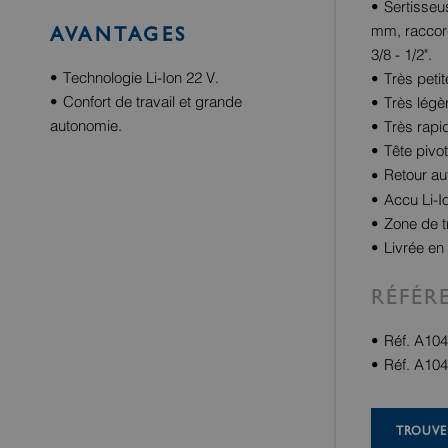
Sertisseu
mm, raccord
AVANTAGES
3/8 - 1/2".
Technologie Li-Ion 22 V.
Très peti
Confort de travail et grande
Très légè
autonomie.
Très rapi
Tête pivo
Retour au
Accu Li-I
Zone de t
Livrée en 
RÉFÉR
Réf. A104
Réf. A104
TROUVE