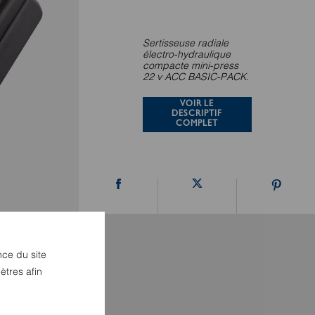
Sertisseuse radiale
électro-hydraulique
compacte mini-press
22 v ACC BASIC-PACK.
VOIR LE
DESCRIPTIF
COMPLET
nce du site
ètres afin