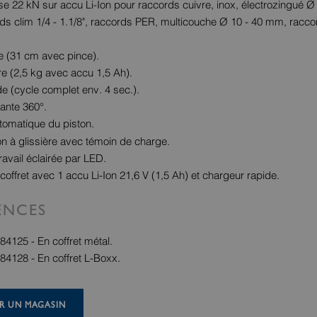
se 22 kN sur accu Li-Ion pour raccords cuivre, inox, électrozingué Ø
s clim 1/4 - 1.1/8", raccords PER, multicouche Ø 10 - 40 mm, racco
te (31 cm avec pince).
re (2,5 kg avec accu 1,5 Ah).
de (cycle complet env. 4 sec.).
tante 360°.
tomatique du piston.
on à glissière avec témoin de charge.
ravail éclairée par LED.
coffret avec 1 accu Li-Ion 21,6 V (1,5 Ah) et chargeur rapide.
ENCES
84125 - En coffret métal.
84128 - En coffret L-Boxx.
R UN MAGASIN