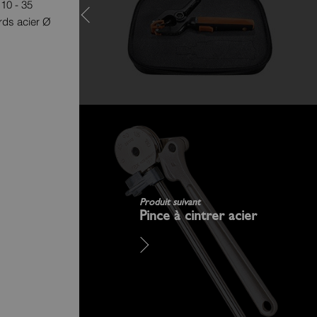
 10 - 35
rds acier Ø
Produit suivant
Pince à cintrer acier