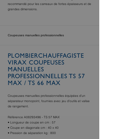
recommandé pour les carreaux de fortes épaisseurs et de
grandes dimensions.
Coupeuses manuelles professionnelles
PLOMBIERCHAUFFAGISTE
VIRAX COUPEUSES
MANUELLES
PROFESSIONNELLES TS 57
MAX / TS 66 MAX
Coupeuses manuelles professionnelles équipées d’un
séparateur monopoint, fournies avec jeu d’outils et valise
de rangement.
Référence A08293496 - TS 57 MAX
• Longueur de coupe en cm : 57
• Coupe en diagonale cm : 40 x 40
• Pression de séparation kg : 800