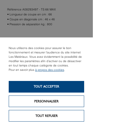
Référence A08293497 - TS 66 MAX
• Longueur de coupe en cm : 66
• Coupe en diagonale cm : 46 x 46
• Pression de séparation kg : 800
TROUVER UN MAGASIN
Nous utilisons des cookies pour assurer le bon
fonctionnement et mesurer l’audience du site internet
Les Matériaux. Vous avez évidemment la possibilité de
modifier les paramètres afin d’activer ou de désactiver
en tout temps chaque catégorie de cookies.
Pour en savoir plus
à propos des cookies
.
TOUT ACCEPTER
PERSONNALISER
Produit précédent
Produit suivant
VAN STORAGE
Boîte 50 lames
TOUT REFUSER