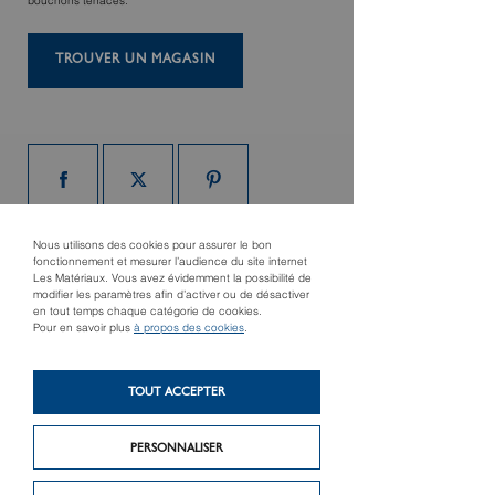
bouchons tenaces.
TROUVER UN MAGASIN
Nous utilisons des cookies pour assurer le bon
fonctionnement et mesurer l’audience du site internet
Les Matériaux. Vous avez évidemment la possibilité de
modifier les paramètres afin d’activer ou de désactiver
Produit précédent
Produit suivant
en tout temps chaque catégorie de cookies.
Kit connecté
Pompe de contrôle de
Pour en savoir plus
à propos des cookies
.
climaticien
précision RP50
TOUT ACCEPTER
PERSONNALISER