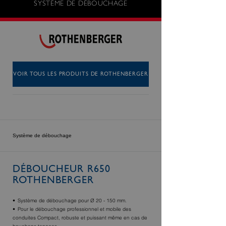
SYSTÈME DE DÉBOUCHAGE
VOIR TOUS LES PRODUITS DE ROTHENBERGER
Système de débouchage
DÉBOUCHEUR R650
ROTHENBERGER
Système de débouchage pour Ø 20 - 150 mm.
Pour le débouchage professionnel et mobile des
conduites Compact, robuste et puissant même en cas de