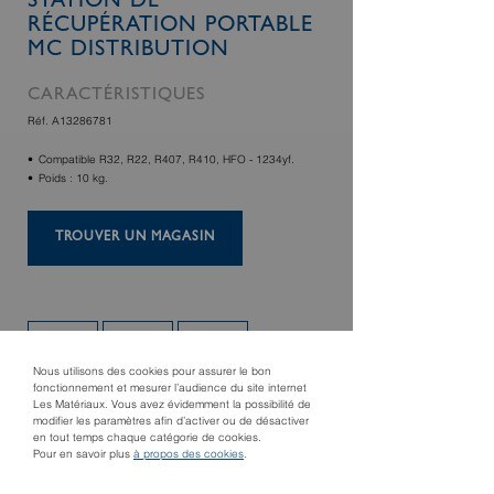
STATION DE
RÉCUPÉRATION PORTABLE
MC DISTRIBUTION
CARACTÉRISTIQUES
Réf. A13286781
Compatible R32, R22, R407, R410, HFO - 1234yf.
Poids : 10 kg.
TROUVER UN MAGASIN
Nous utilisons des cookies pour assurer le bon
fonctionnement et mesurer l’audience du site internet
Les Matériaux. Vous avez évidemment la possibilité de
modifier les paramètres afin d’activer ou de désactiver
en tout temps chaque catégorie de cookies.
Pour en savoir plus
à propos des cookies
.
Produit suivant
Détecteur de fuites
Produit précédent