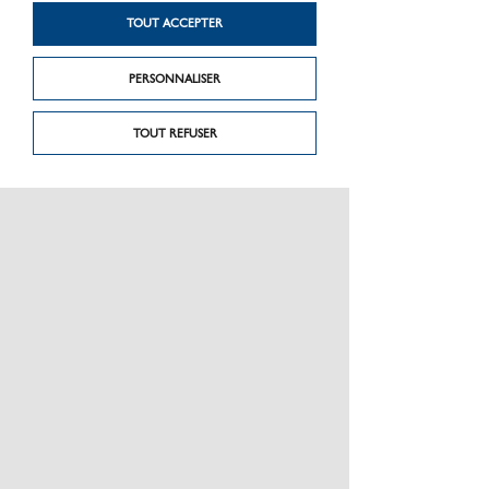
Kit de ramonage
acoustique ROLEAK
TOUT ACCEPTER
AQUA 3 PLUS
PERSONNALISER
TOUT REFUSER
PRÉSENTATION
CHARTE GRAPHIQUE LES MATÉRIAUX
NOS MARQUES
MENTIONS LÉGALES
POLITIQUE DE CONFIDENTIALITÉ DES DONNÉES
NEWSLETTER
PERFORMANCE PRODUITS
CEE / LES OBLIGATIONS
ESPACE PRO
PLAN DU SITE