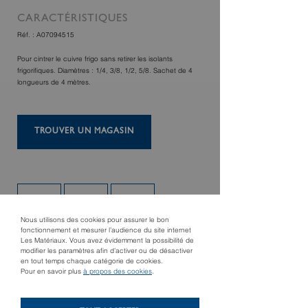
CARACTÉRISTIQUES
Réf. : A07094515
Pour cintrer le cuivre frigo sans retirer les isolants
frigorifiques. Diamètres : 1/4, 3/8, 1/2, 5/8. Sachet de 4
longueurs de 4 mètres.
TROUVER UN MAGASIN
Nous utilisons des cookies pour assurer le bon
fonctionnement et mesurer l’audience du site internet
Les Matériaux. Vous avez évidemment la possibilité de
modifier les paramètres afin d’activer ou de désactiver
en tout temps chaque catégorie de cookies.
Pour en savoir plus
à propos des cookies
.
Produit précédent
BALANCE
Produit suivant
ÉLECTRONIQUE 100
Lève radiateur 2636/0