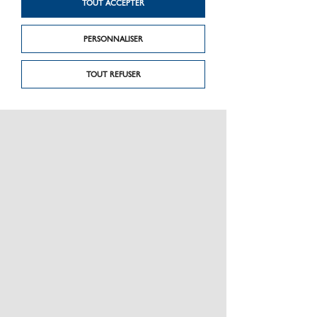
KG
TOUT ACCEPTER
PERSONNALISER
TOUT REFUSER
PRÉSENTATION
CHARTE GRAPHIQUE LES MATÉRIAUX
NOS MARQUES
MENTIONS LÉGALES
POLITIQUE DE CONFIDENTIALITÉ DES DONNÉES
NEWSLETTER
PERFORMANCE PRODUITS
CEE / LES OBLIGATIONS
ESPACE PRO
PLAN DU SITE