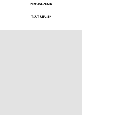
PERSONNALISER
TOUT REFUSER
PRÉSENTATION
CHARTE GRAPHIQUE LES MATÉRIAUX
NOS MARQUES
MENTIONS LÉGALES
POLITIQUE DE CONFIDENTIALITÉ DES DONNÉES
NEWSLETTER
PERFORMANCE PRODUITS
CEE / LES OBLIGATIONS
ESPACE PRO
PLAN DU SITE
JE RÈGLE