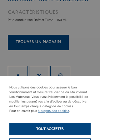
ROFROST ROTHENBERGER
CARACTÉRISTIQUES
Pâte conductrice Rofrost Turbo - 150 ml.
TROUVER UN MAGASIN
Nous utilisons des cookies pour assurer le bon
fonctionnement et mesurer l’audience du site internet
Les Matériaux. Vous avez évidemment la possibilité de
modifier les paramètres afin d’activer ou de désactiver
en tout temps chaque catégorie de cookies.
Produit précédent
Pour en savoir plus
à propos des cookies
.
Détecteur de fuites
Produit suivant
acoustique ROLEAK
Emporte-pièce
AQUA 3 PLUS
TOUT ACCEPTER