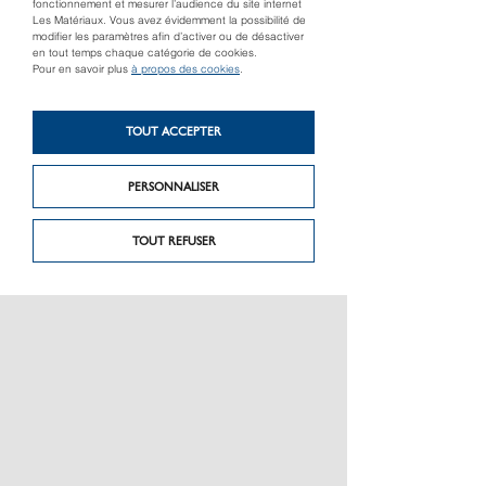
fonctionnement et mesurer l’audience du site internet
Les Matériaux. Vous avez évidemment la possibilité de
modifier les paramètres afin d’activer ou de désactiver
en tout temps chaque catégorie de cookies.
Pour en savoir plus
à propos des cookies
.
Produit suivant
Sertisseuse radiale
TOUT ACCEPTER
Produit précédent
électrohydraulique
POMPE NOVA 300 R
AKKU-PRESS 22V
PERSONNALISER
ACC BASIC PACK
TOUT REFUSER
PRÉSENTATION
CHARTE GRAPHIQUE LES MATÉRIAUX
NOS MARQUES
MENTIONS LÉGALES
POLITIQUE DE CONFIDENTIALITÉ DES DONNÉES
NEWSLETTER