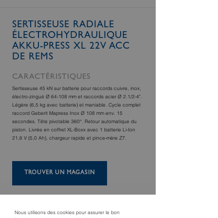
SERTISSEUSE RADIALE
ÉLECTROHYDRAULIQUE
AKKU-PRESS XL 22V ACC
DE REMS
CARACTÉRISTIQUES
Sertisseuse 45 kN sur batterie pour raccords cuivre, inox,
électro-zingué Ø 64-108 mm et raccords acier Ø 2.1/2-4".
Légère (6,5 kg avec batterie) et maniable. Cycle complet
raccord Geberit Mapress Inox Ø 108 mm env. 15
secondes. Tête pivotable 360°. Retour automatique du
piston. Livrée en coffret XL-Boxx avec 1 batterie Li-Ion
21,6 V (5,0 Ah), chargeur rapide et pince-mère Z7.
TROUVER UN MAGASIN
Nous utilisons des cookies pour assurer le bon