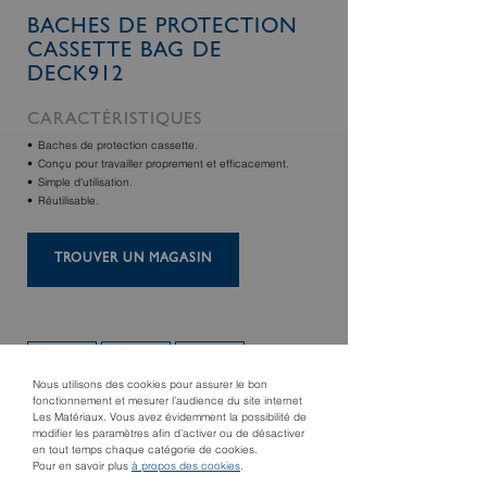
BACHES DE PROTECTION
CASSETTE BAG DE
DECK912
CARACTÉRISTIQUES
Baches de protection cassette.
Conçu pour travailler proprement et efficacement.
Simple d'utilisation.
Réutilisable.
TROUVER UN MAGASIN
Nous utilisons des cookies pour assurer le bon
fonctionnement et mesurer l’audience du site internet
Les Matériaux. Vous avez évidemment la possibilité de
modifier les paramètres afin d’activer ou de désactiver
en tout temps chaque catégorie de cookies.
Pour en savoir plus
à propos des cookies
.