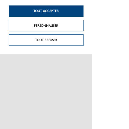
Produit suivant
Produit précédent
Baguettes de brasure
IPS-300
TOUT ACCEPTER
2% argent
PERSONNALISER
TOUT REFUSER
PRÉSENTATION
CHARTE GRAPHIQUE LES MATÉRIAUX
NOS MARQUES
MENTIONS LÉGALES
POLITIQUE DE CONFIDENTIALITÉ DES DONNÉES
NEWSLETTER
PERFORMANCE PRODUITS
CEE / LES OBLIGATIONS
ESPACE PRO