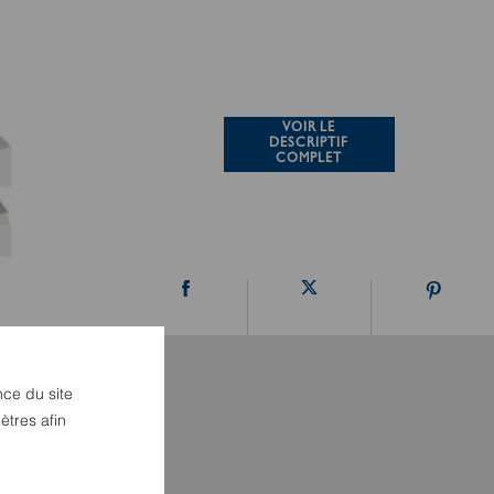
VOIR LE
DESCRIPTIF
COMPLET
nce du site
ètres afin