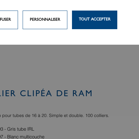
TOUT ACCEPTER
FUSER
PERSONNALISER
IER CLIPÉA DE RAM
n pour tubes de 16 à 20. Simple et double. 100 colliers.
 - Gris tube IRL
7 - Blanc multicouche