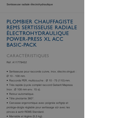
Sertisseuse radiale électrohydraulique
PLOMBIER CHAUFFAGISTE
REMS SERTISSEUSE RADIALE
ÉLECTROHYDRAULIQUE
POWER-PRESS XL ACC
BASIC-PACK
CARACTÉRISTIQUES
Réf. A11779452
Sertisseuse pour raccords cuivre, inox, électro-zingué :
Ø 10 - 108 mm.
Raccords PER, multicouche : Ø 10 - 75 (110) mm.
Très rapide (cycle complet raccord Geberit Mapress
Inox : Ø 108 mm env. 15 s).
Retour automatique.
Tête pivotante 360°.
Carcasse ergonomique avec poignée softgrip et
protège-doigts réglable pour sertissage sûr avec les
pinces à sertir REMS Standard.
Maniable et légère (5,5 kg).