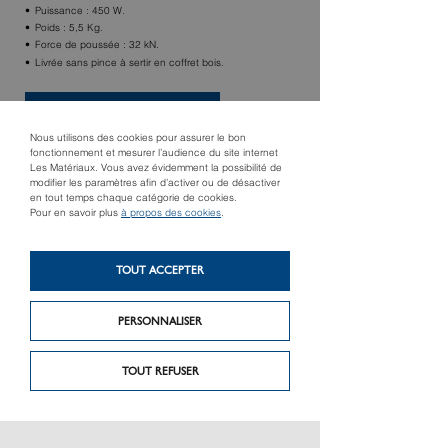
Puissance : 450 W.
Poids : 5,5 Kg.
Force de poussée : 32 kN.
Livrée sans pince à sertir en coffret bois.
TROUVER UN MAGASIN
Nous utilisons des cookies pour assurer le bon
fonctionnement et mesurer l’audience du site internet
Les Matériaux. Vous avez évidemment la possibilité de
modifier les paramètres afin d’activer ou de désactiver
en tout temps chaque catégorie de cookies.
Pour en savoir plus
à propos des cookies
.
TOUT ACCEPTER
PERSONNALISER
Produit précédent
Produit suivant
POWER-PRESS ACC
Malaxeur RUBIMIX 16
BASIC-PACK
ERGOMAX
TOUT REFUSER