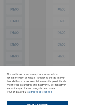
10h00
10h00
11h00
11h00
12h00
12h00
13h00
13h00
14h00
14h00
15h00
15h00
Nous utilisons des cookies pour assurer le bon
fonctionnement et mesurer l’audience du site internet
16h00
16h00
Les Matériaux. Vous avez évidemment la possibilité de
modifier les paramètres afin d’activer ou de désactiver
en tout temps chaque catégorie de cookies.
17h00
17h00
Pour en savoir plus
à propos des cookies
.
18h00
18h00