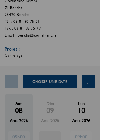
Comafranc Berche
ZI Berche
25420 Berche
Tél : 03 81 90 75 21
Fax : 03 81 98 35 79
Email : berche@comafranc.fr
Projet :
Carrelage
CHOISIR UNE DATE
Sam
Dim
Lun
08
09
10
Aou. 2026
Aou. 2026
Aou. 2026
09h00
09h00