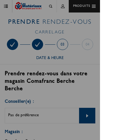
PRODUITS
RENDEZ-VOUS
PRENDRE
CARRELAGE
01
02
03
04
DATE & HEURE
Prendre rendez-vous dans votre
magasin Comafranc Berche
Berche
Conseiller(e) :
Pas de préférence
Magasin :