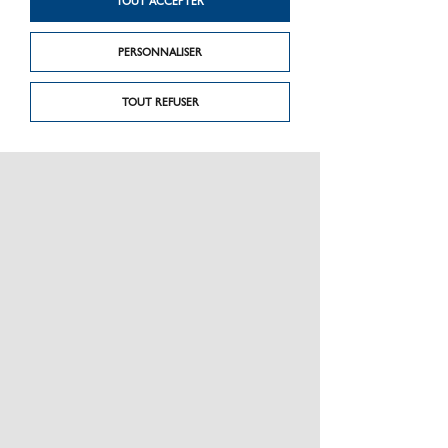
TOUT ACCEPTER
PERSONNALISER
TOUT REFUSER
PRÉSENTATION
CHARTE GRAPHIQUE LES MATÉRIAUX
NOS MARQUES
MENTIONS LÉGALES
POLITIQUE DE CONFIDENTIALITÉ DES DONNÉES
NEWSLETTER
PERFORMANCE PRODUITS
CEE / LES OBLIGATIONS
ESPACE PRO
PLAN DU SITE