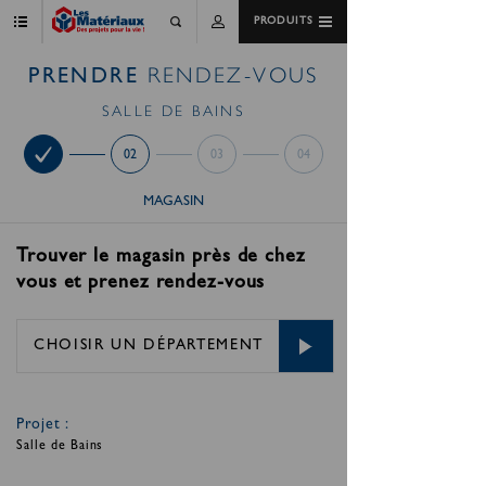
PRODUITS
RENDEZ-VOUS
PRENDRE
SALLE DE BAINS
01
02
03
04
MAGASIN
Trouver le magasin près de chez
vous et prenez rendez-vous
CHOISIR UN DÉPARTEMENT
Projet :
Salle de Bains