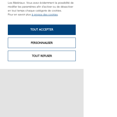
Les Matériaux. Vous avez évidemment la possibilité de
modifier les paramètres afin d’activer ou de désactiver
en tout temps chaque catégorie de cookies.
Pour en savoir plus
à propos des cookies
.
TOUT ACCEPTER
PERSONNALISER
TOUT REFUSER
CARTE
PRÉSENTATION
CHARTE GRAPHIQUE LES MATÉRIAUX
NOS MARQUES
MENTIONS LÉGALES
POLITIQUE DE CONFIDENTIALITÉ DES DONNÉES
NEWSLETTER