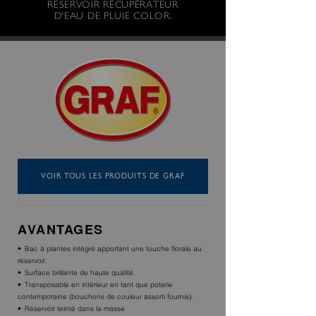
RÉSERVOIR RÉCUPÉRATEUR
D'EAU DE PLUIE COLOR.
VOIR TOUS LES PRODUITS DE GRAF
AVANTAGES
Bac à plantes intégré apportant une touche florale au
réservoir.
Surface brillante de haute qualité.
Transposable en intérieur en tant que poterie
contemporaine (bouchons de couleur assorti fournis).
Réservoir teinté dans la masse