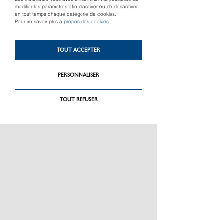
modifier les paramètres afin d’activer ou de désactiver
en tout temps chaque catégorie de cookies.
Pour en savoir plus
à propos des cookies
.
Produit précédent
TOUT ACCEPTER
Produit suivant
Réservoir Amphore
Réservoir Natura
Antik
PERSONNALISER
TOUT REFUSER
PRÉSENTATION
CHARTE GRAPHIQUE LES MATÉRIAUX
NOS MARQUES
MENTIONS LÉGALES
POLITIQUE DE CONFIDENTIALITÉ DES DONNÉES
NEWSLETTER
PERFORMANCE PRODUITS