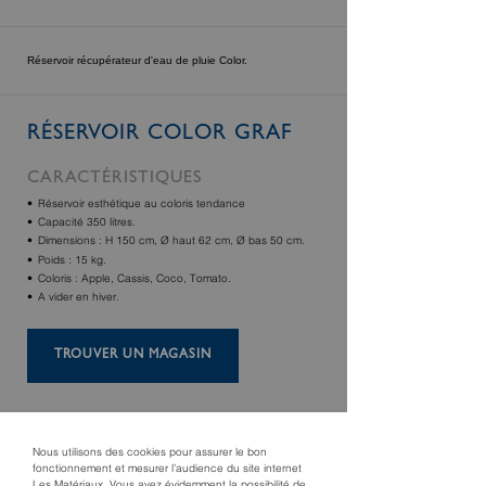
Réservoir récupérateur d'eau de pluie Color.
RÉSERVOIR COLOR GRAF
CARACTÉRISTIQUES
Réservoir esthétique au coloris tendance
Capacité 350 litres.
Dimensions : H 150 cm, Ø haut 62 cm, Ø bas 50 cm.
Poids : 15 kg.
Coloris : Apple, Cassis, Coco, Tomato.
A vider en hiver.
TROUVER UN MAGASIN
Nous utilisons des cookies pour assurer le bon
fonctionnement et mesurer l’audience du site internet
Les Matériaux. Vous avez évidemment la possibilité de