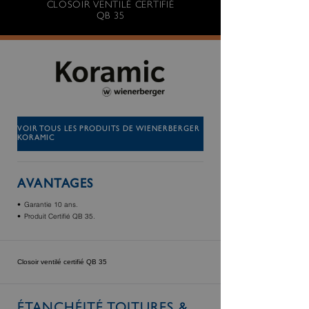
CLOSOIR VENTILÉ CERTIFIÉ
QB 35
VOIR TOUS LES PRODUITS DE WIENERBERGER
KORAMIC
AVANTAGES
Garantie 10 ans.
Produit Certifié QB 35.
Closoir ventilé certifié QB 35
ÉTANCHÉITÉ TOITURES &