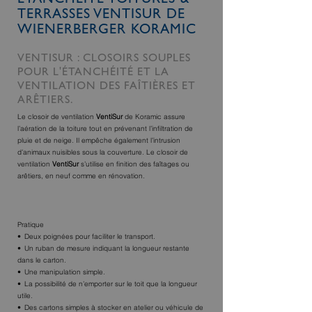
TERRASSES VENTISUR DE
WIENERBERGER KORAMIC
VENTISUR : CLOSOIRS SOUPLES
POUR L'ÉTANCHÉITÉ ET LA
VENTILATION DES FAÎTIÈRES ET
ARÊTIERS.
Le closoir de ventilation
VentiSur
de Koramic assure
l’aération de la toiture tout en prévenant l’infiltration de
pluie et de neige. Il empêche également l’intrusion
d’animaux nuisibles sous la couverture. Le closoir de
ventilation
VentiSur
s’utilise en finition des faîtages ou
arêtiers, en neuf comme en rénovation.
Pratique
Deux poignées pour faciliter le transport.
Un ruban de mesure indiquant la longueur restante
dans le carton.
Une manipulation simple.
La possibilité de n’emporter sur le toit que la longueur
utile.
Des cartons simples à stocker en atelier ou véhicule de