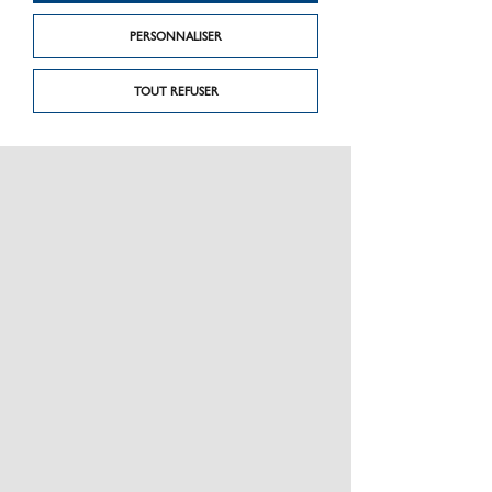
PERSONNALISER
TOUT REFUSER
Produit précédent
Produit suivant
Assour chape 19
VIS EN INOX LAQUÉ
PRÉSENTATION
CHARTE GRAPHIQUE LES MATÉRIAUX
NOS MARQUES
MENTIONS LÉGALES
POLITIQUE DE CONFIDENTIALITÉ DES DONNÉES
NEWSLETTER