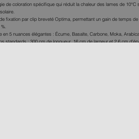
ie de coloration spécifique qui réduit la chaleur des lames de 10°C
solaire.
e fixation par clip breveté Optima, permettant un gain de temps de
 %.
e en 5 nuances élégantes : Écume, Basalte, Carbone, Moka, Arabica
s standards : 300 cm de longueur, 16 cm de largeur et 2,6 cm d'ép
R UN MAGASIN
IDÉES
CONSTRUCTION
FICHES CONSEIL
JE RÈGLE
PERFORMANCE PRODUITS
MA FACTURE EN LIG
RIAUX
CEE / LES OBLIGATIONS