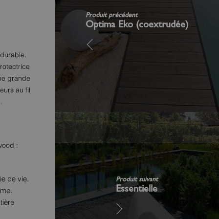
Produit précédent
Optima Eko (coextrudée)
durable.
rotectrice
une grande
eurs au fil
.
wood :
ée de vie.
Produit suivant
Essentielle
rme.
tière