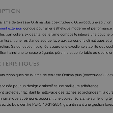
IPTION
a lame de terrasse Optima plus coextrudée d'Océwood, une solution
ent extérieur
conçue pour allier esthétique moderne et performance 
 les particuliers exigeants, cette lame composite intègre une couche p
antissant une résistance accrue face aux agressions climatiques et 
ntretien. Sa conception soignée assure une excellente stabilité des coul
frant ainsi une terrasse élégante, pérenne et confortable au quotidien
TÉRISTIQUES
touts techniques de la lame de terrasse Optima plus (coextrudée) Océ
ervurée pour un design distinctif et une meilleure adhérence.
t protecteur facilitant le nettoyage des taches et prolongeant la dur
 chromatique supérieure, assurant une couleur éclatante sur le long te
ec du bois certifié PEFC 10-31-2854, garantissant une gestion fores