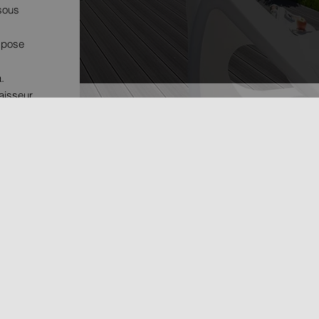
 sous
 pose
.
aisseur.
LES MATÉRIAUX
CRÉATION
NE