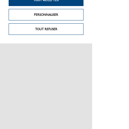
TOUT ACCEPTER
PERSONNALISER
TOUT REFUSER
Produit précédent
Produit suivant
Elégance
Panneau Lamello
PRÉSENTATION
CHARTE GRAPHIQUE LES MATÉRIAUX
NOS MARQUES
MENTIONS LÉGALES
POLITIQUE DE CONFIDENTIALITÉ DES DONNÉES
NEWSLETTER