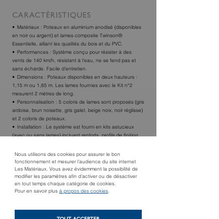
CARACTÉRISTIQUES
Matériaux : Poteaux en aluminium anodisé (disponibles
en noir ou argent) et lames composite Twinson®
Essentielle, alliant les qualités du bois et du PVC.
Performances : Système conçu pour résister à des
vents de 140 km/h, résistant à l'eau, ne se fend pas et
sans écharde. Facile d'entretien.
Dimensions : Poteaux disponibles en deux hauteurs :
1,15 m ou 1,85 m. Les lames fournies avec le Kit n°2
mesurent 2 mètres de long.
Personnalisation : 5 coloris de lames sont proposés (gris
ardoise, brun noisette, gris galet, beige noix, noir réglisse)
et 2 coloris de poteaux.
Installation : Le système est fourni en kits astucieux
(avec ou sans lames) incluant renforts, profils de finition,
clips de jonction, embouts et platines, pour un montage
simplifié.
Nous utilisons des cookies pour assurer le bon
fonctionnement et mesurer l’audience du site internet
Les Matériaux. Vous avez évidemment la possibilité de
modifier les paramètres afin d’activer ou de désactiver
TROUVER UN MAGASIN
en tout temps chaque catégorie de cookies.
Pour en savoir plus
à propos des cookies
.