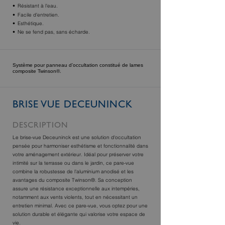
Résistant à l'eau.
Facile d'entretien.
Esthétique.
Ne se fend pas, sans écharde.
Système pour panneau d’occultation constitué de lames
composite Twinson®.
BRISE VUE DECEUNINCK
DESCRIPTION
Le brise-vue Deceuninck est une solution d'occultation
pensée pour harmoniser esthétisme et fonctionnalité dans
votre aménagement extérieur. Idéal pour préserver votre
intimité sur la terrasse ou dans le jardin, ce pare-vue
combine la robustesse de l'aluminium anodisé et les
avantages du composite Twinson®. Sa conception
assure une résistance exceptionnelle aux intempéries,
notamment aux vents violents, tout en nécessitant un
entretien minimal. Avec ce pare-vue, vous optez pour une
solution durable et élégante qui valorise votre espace de
vie.