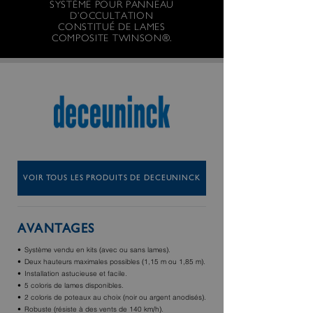
SYSTÈME POUR PANNEAU
D’OCCULTATION
CONSTITUÉ DE LAMES
COMPOSITE TWINSON®.
VOIR TOUS LES PRODUITS DE DECEUNINCK
AVANTAGES
Système vendu en kits (avec ou sans lames).
Deux hauteurs maximales possibles (1,15 m ou 1,85 m).
Installation astucieuse et facile.
5 coloris de lames disponibles.
2 coloris de poteaux au choix (noir ou argent anodisés).
Robuste (résiste à des vents de 140 km/h).