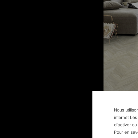
Nous utiliso
internet Les
d’activer o
Pour en sav