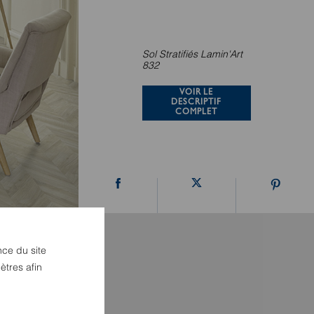
Sol Stratifiés Lamin'Art
832
VOIR LE
DESCRIPTIF
COMPLET
nce du site
ètres afin