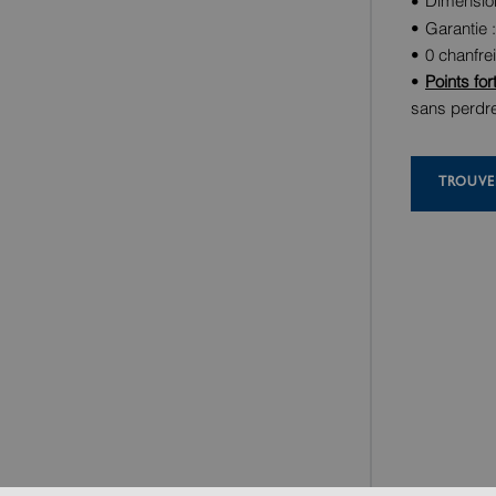
Dimension
Garantie 
0 chanfre
Points fort
sans perdre 
TROUVE