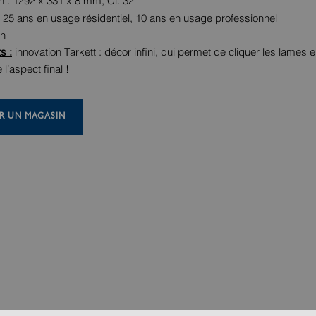
 : 1292 x 331 x 8 mm, Cl. 32
: 25 ans en usage résidentiel, 10 ans en usage professionnel
in
s :
innovation Tarkett : décor infini, qui permet de cliquer les lames en
l’aspect final !
R UN MAGASIN