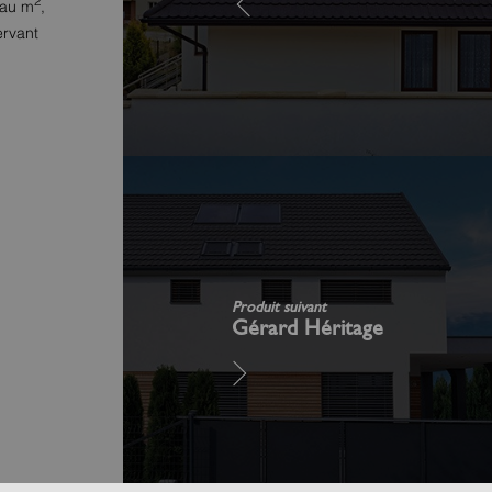
2
 au m
,
ervant
Produit suivant
Gérard Héritage