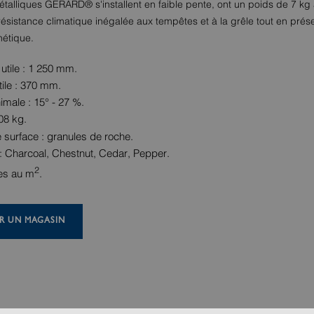
métalliques GERARD® s'installent en faible pente, ont un poids de 7 kg
résistance climatique inégalée aux tempêtes et à la grêle tout en prés
hétique.
utile : 1 250 mm.
tile : 370 mm.
imale : 15° - 27 %.
08 kg.
e surface : granules de roche.
: Charcoal, Chestnut, Cedar, Pepper.
2
es au m
.
R UN MAGASIN