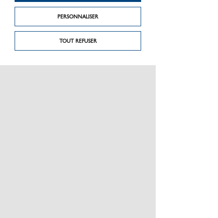
PERSONNALISER
TOUT REFUSER
PRÉSENTATION
CHARTE GRAPHIQUE LES MATÉRIAUX
NOS MARQUES
MENTIONS LÉGALES
POLITIQUE DE CONFIDENTIALITÉ DES DONNÉES
NEWSLETTER
PERFORMANCE PRODUITS
CEE / LES OBLIGATIONS
ESPACE PRO
PLAN DU SITE