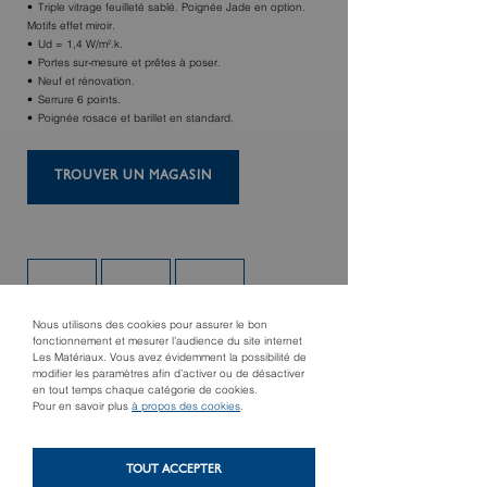
Triple vitrage feuilleté sablé. Poignée Jade en option.
Motifs effet miroir.
Ud = 1,4 W/m².k.
Portes sur-mesure et prêtes à poser.
Neuf et rénovation.
Serrure 6 points.
Poignée rosace et barillet en standard.
TROUVER UN MAGASIN
Nous utilisons des cookies pour assurer le bon
fonctionnement et mesurer l’audience du site internet
Les Matériaux. Vous avez évidemment la possibilité de
modifier les paramètres afin d’activer ou de désactiver
en tout temps chaque catégorie de cookies.
Pour en savoir plus
à propos des cookies
.
Produit précédent
Produit suivant
Versa
Cristallin
TOUT ACCEPTER