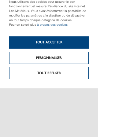
Nous utilisons des cookies pour assurer le bon
fonctionnement et mesurer l’audience du site internet
Les Matériaux. Vous avez évidemment la possibilité de
modifier les paramètres afin d’activer ou de désactiver
en tout temps chaque catégorie de cookies.
Pour en savoir plus
à propos des cookies
.
TOUT ACCEPTER
Produit précédent
Produit suivant
POGNY 9
UMBRIEL
PERSONNALISER
TOUT REFUSER
PRÉSENTATION
CHARTE GRAPHIQUE LES MATÉRIAUX
NOS MARQUES
MENTIONS LÉGALES
POLITIQUE DE CONFIDENTIALITÉ DES DONNÉES