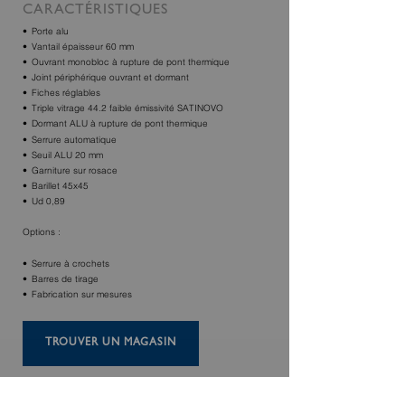
CARACTÉRISTIQUES
Porte alu
Vantail épaisseur 60 mm
Ouvrant monobloc à rupture de pont thermique
Joint périphérique ouvrant et dormant
Fiches réglables
Triple vitrage 44.2 faible émissivité SATINOVO
Dormant ALU à rupture de pont thermique
Serrure automatique
Seuil ALU 20 mm
Garniture sur rosace
Barillet 45x45
Ud 0,89
Options :
Serrure à crochets
Barres de tirage
Fabrication sur mesures
TROUVER UN MAGASIN