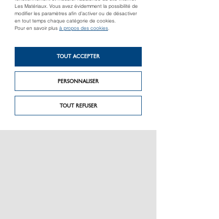
Les Matériaux. Vous avez évidemment la possibilité de
modifier les paramètres afin d’activer ou de désactiver
en tout temps chaque catégorie de cookies.
Pour en savoir plus
à propos des cookies
.
TOUT ACCEPTER
Produit précédent
Produit suivant
SONORA
VENGA
PERSONNALISER
TOUT REFUSER
PRÉSENTATION
CHARTE GRAPHIQUE LES MATÉRIAUX
NOS MARQUES
MENTIONS LÉGALES
POLITIQUE DE CONFIDENTIALITÉ DES DONNÉES
NEWSLETTER
PERFORMANCE PRODUITS