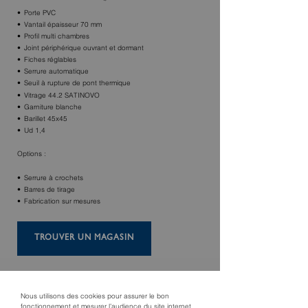
Porte PVC
Vantail épaisseur 70 mm
Profil multi chambres
Joint périphérique ouvrant et dormant
Fiches réglables
Serrure automatique
Seuil à rupture de pont thermique
Vitrage 44.2 SATINOVO
Garniture blanche
Barillet 45x45
Ud 1,4
Options :
Serrure à crochets
Barres de tirage
Fabrication sur mesures
TROUVER UN MAGASIN
Nous utilisons des cookies pour assurer le bon
fonctionnement et mesurer l’audience du site internet