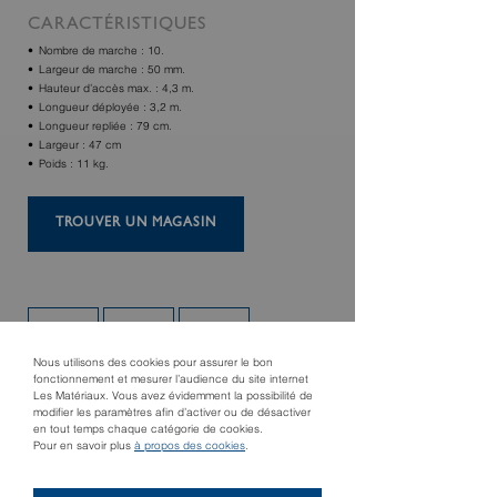
CARACTÉRISTIQUES
Nombre de marche : 10.
Largeur de marche : 50 mm.
Hauteur d’accès max. : 4,3 m.
Longueur déployée : 3,2 m.
Longueur repliée : 79 cm.
Largeur : 47 cm
Poids : 11 kg.
TROUVER UN MAGASIN
Nous utilisons des cookies pour assurer le bon
fonctionnement et mesurer l’audience du site internet
Les Matériaux. Vous avez évidemment la possibilité de
modifier les paramètres afin d’activer ou de désactiver
en tout temps chaque catégorie de cookies.
Pour en savoir plus
à propos des cookies
.
Produit précédent
Produit suivant
Record
Escalier escamotable