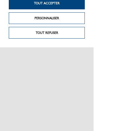
TOUT ACCEPTER
PERSONNALISER
TOUT REFUSER
PRÉSENTATION
CHARTE GRAPHIQUE LES MATÉRIAUX
NOS MARQUES
MENTIONS LÉGALES
POLITIQUE DE CONFIDENTIALITÉ DES DONNÉES
NEWSLETTER
PERFORMANCE PRODUITS
CEE / LES OBLIGATIONS
ESPACE PRO
PLAN DU SITE