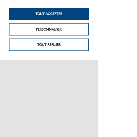
Produit précédent
Produit suivant
Kl310is
I9
TOUT ACCEPTER
PERSONNALISER
TOUT REFUSER
PRÉSENTATION
CHARTE GRAPHIQUE LES MATÉRIAUX
NOS MARQUES
MENTIONS LÉGALES
POLITIQUE DE CONFIDENTIALITÉ DES DONNÉES
NEWSLETTER
PERFORMANCE PRODUITS
CEE / LES OBLIGATIONS
ESPACE PRO