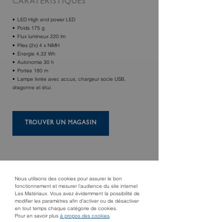
CARATÉRISTIQUES
LED High end power LED
Poids 175 g
Flux lumineux 220 lm
Piles (2x) 4 x NiMH
Énergie 4,32 Wh
Autonomie 30 h
Portée 180 m
Lampe livrée avec accus, chargeur socle USB,
dragonne et étui.
TROUVER UN MAGASIN
Nous utilisons des cookies pour assurer le bon
fonctionnement et mesurer l’audience du site internet
Les Matériaux. Vous avez évidemment la possibilité de
modifier les paramètres afin d’activer ou de désactiver
en tout temps chaque catégorie de cookies.
Pour en savoir plus
à propos des cookies
.