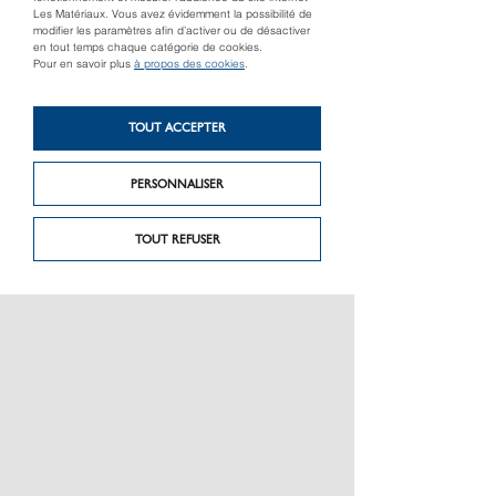
Les Matériaux. Vous avez évidemment la possibilité de
modifier les paramètres afin d’activer ou de désactiver
en tout temps chaque catégorie de cookies.
Pour en savoir plus
à propos des cookies
.
Produit suivant
TOUT ACCEPTER
Portillon résidentiel
Produit précédent
Portillon
remplissage panneau
soudé
PERSONNALISER
TOUT REFUSER
PRÉSENTATION
CHARTE GRAPHIQUE LES MATÉRIAUX
NOS MARQUES
MENTIONS LÉGALES
POLITIQUE DE CONFIDENTIALITÉ DES DONNÉES
NEWSLETTER
PERFORMANCE PRODUITS