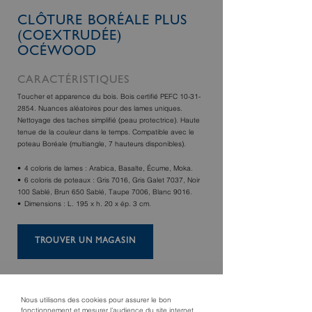
CLÔTURE BORÉALE PLUS
(COEXTRUDÉE)
OCÉWOOD
CARACTÉRISTIQUES
Toucher et apparence du bois. Bois certifié PEFC 10-31-
2854. Nuances aléatoires pour des lames uniques.
Nettoyage des taches simplifié (peau protectrice). Haute
tenue de la couleur dans le temps. Compatible avec le
poteau Boréale (multiangle, 7 hauteurs disponibles).
4 coloris de lames : Arabica, Basalte, Écume, Moka.
6 coloris de poteaux : Gris 7016, Gris Galet 7037, Noir
100 Sablé, Brun 650 Sablé, Taupe 7006, Blanc 9016.
Dimensions : L. 195 x h. 20 x ép. 3 cm.
TROUVER UN MAGASIN
Nous utilisons des cookies pour assurer le bon
fonctionnement et mesurer l’audience du site internet