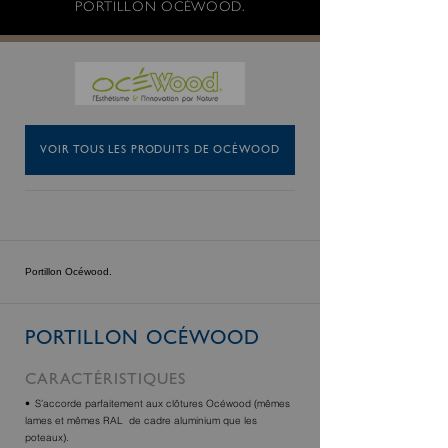
PORTILLON OCÉWOOD.
VOIR TOUS LES PRODUITS DE OCÉWOOD
Portillon Océwood.
PORTILLON OCÉWOOD
CARACTÉRISTIQUES
S’accorde parfaitement aux clôtures Océwood (mêmes
lames et mêmes RAL de cadre aluminium que les
poteaux).