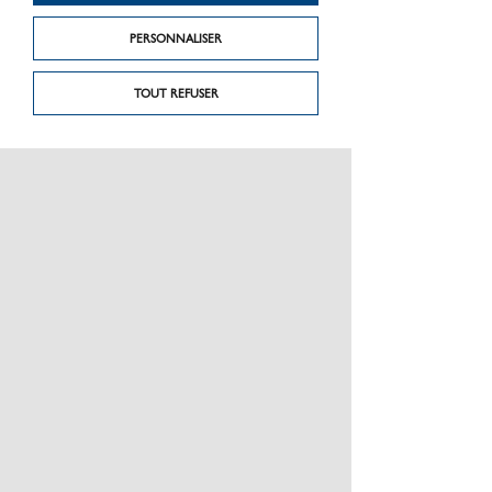
PERSONNALISER
TOUT REFUSER
PRÉSENTATION
CHARTE GRAPHIQUE LES MATÉRIAUX
NOS MARQUES
MENTIONS LÉGALES
POLITIQUE DE CONFIDENTIALITÉ DES DONNÉES
NEWSLETTER
PERFORMANCE PRODUITS
CEE / LES OBLIGATIONS
ESPACE PRO
PLAN DU SITE